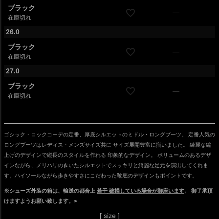
ブラック
—
在庫切れ
26.0
ブラック
—
在庫切れ
27.0
ブラック
—
在庫切れ
ゴシック・ロックコーデの定番、厚底シルエットのミドル・ロングブーツ。 定番人気の
ロングブーツはレディス・メンズサイズ共に サイズ展開豊富に揃いました。 綺麗な編
上げのデザインで縦長のスタイルを作れる 印象的なデザイン。 ボリュームのあるデザ
インながら、メリハリのきいたシルエットでスッキリと綺麗な足元を演出してくれま
す。ハイソールながら歩きやすさにこだわった靴底のデザインもポイントです。
※シューズ外装の箱は、輸送の都合上
若干 破損している場合が御座います
。 御了承頂
けますようお願い致します。>
[ size ]