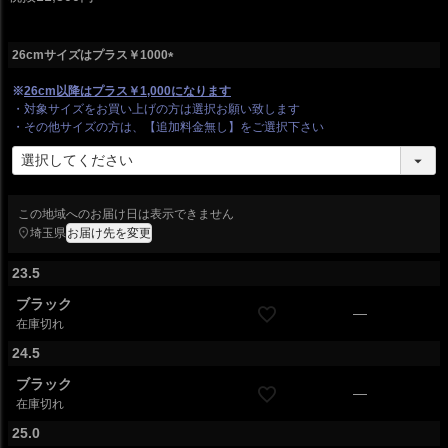
26cmサイズはプラス￥1000
(
※
26cm以降はプラス￥1,000になります
必
・対象サイズをお買い上げの方は選択お願い致します
須
・その他サイズの方は、【追加料金無し】をご選択下さい
)
この地域へのお届け日は表示できません
埼玉県
お届け先を変更
23.5
ブラック
—
在庫切れ
24.5
ブラック
—
在庫切れ
25.0