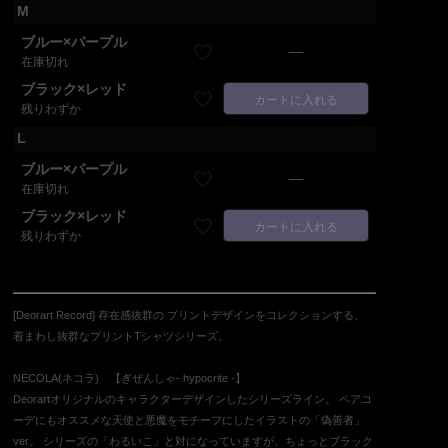
M
ブルー×パープル
—
在庫切れ
ブラック×レッド
カートに入れる
残りわずか
L
ブルー×パープル
—
在庫切れ
ブラック×レッド
カートに入れる
残りわずか
[Deorart Record] 存在感抜群の プリントデザインをコレクションする、
着まわし抜群なプリントTシャツシリーズ。
NECOLA(ネコラ) 【ぎぜんしゃ- hypocrite -】
Deorartオリジナルのキャラクターデザインしたシリーズライン。 ペアコ
ーデにもオススメな天使と悪魔をモチーフにしたイラストの「偽善者」
ver。 シリーズの「わるいこ」と対になっていますが、ちょっとブラック