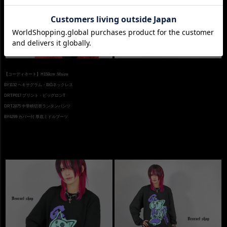
【コーディネート】H158cm :Msize
BY1132 ヘキサグラム・BIGネックレス
DRTP017 プリント・ビッグロンT
DRT2875 中華柄切替ランタンパンツ
BY4299 カバー付 厚底ミドルブーツ