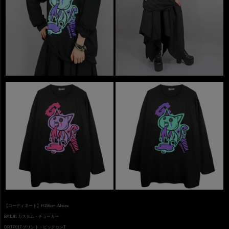
【コーディネート】H156cm :Msize
BY1181 カスタム・チョーカー
DRTP017 プリント・ビッグロンT