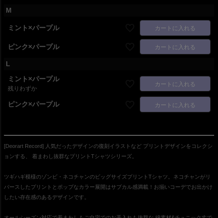
M
ミント×パープル
カートに入れる
ピンク×パープル
カートに入れる
L
ミント×パープル
カートに入れる
残りわずか
ピンク×パープル
カートに入れる
[Deorart Record] 人気だったデザインの復刻イラストなど プリントデザインをコレクシ
ョンする、 着まわし抜群なプリントTシャツシリーズ。
ツギハギ模様のゾンビ・ネコチャンのビッグサイズプリントTシャツ。ネコチャンがリ
バースしたプリントとポップなカラー展開はサブカル感満載！お揃いコーデでお出かけ
したい存在感のあるデザインです。
オールシーズン対応で着まわしもご自宅でのお手入れも抜群な 綿素材&チュニック丈で