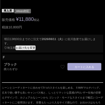
A4size対応
¥
11,880
販売価格
税込
税抜10,800円
明日
13時00分
までのご注文で
2026/08/11（火）
に
佐川急便
でお届けしま
す。
埼玉県
お届け先を変更
F
ブラック
カートに入れる
残りわずか
シーンとコーディネートに合わせて5つのスタイルを楽しめる、５WAYマルチバッグ。
丈夫で使い勝手も良いキャンバス地と、しっとりマットな質感のPUレザー生地の切替
えデザインで、カジュアルなシーンから ゴシック・モードなスタイルまで幅広いコーデ
ィネートにご使用頂けます。 容量もたっぷり入るサイズ感なので、お出かけはもちろ