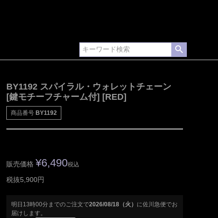
BY1192 スパイラル・ウォレットチェーン
[鍵モチーフチャーム付] [RED]
商品番号
BY1192
¥
6,490
販売価格
税込
税抜5,900円
明日
13時00分
までのご注文で
2026/08/18（火）
に
佐川急便
でお
届けします。