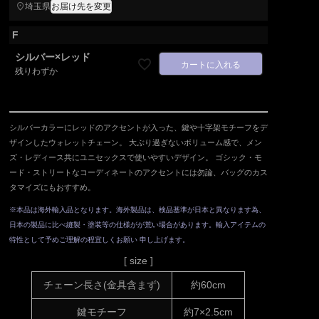
埼玉県
お届け先を変更
F
シルバー×レッド
カートに入れる
残りわずか
シルバーカラーにレッドのアクセントが入った、鍵や十字架モチーフをデ
ザインしたウォレットチェーン。 大ぶり過ぎないボリューム感で、メン
ズ・レディース共にユニセックスで使いやすいデザイン。 ゴシック・モ
ード・ストリートなコーディネートのアクセントには勿論、バッグのカス
タマイズにもおすすめ。
※本品は海外輸入品となります。海外製品は、検品基準が日本と異なります為、
日本の製品に比べ縫製・塗装等の仕様がが荒い場合があります。輸入アイテムの
特性として予めご理解の程宜しくお願い 申し上げます。
[ size ]
チェーン長さ(金具含まず)
約60cm
鍵モチーフ
約7×2.5cm