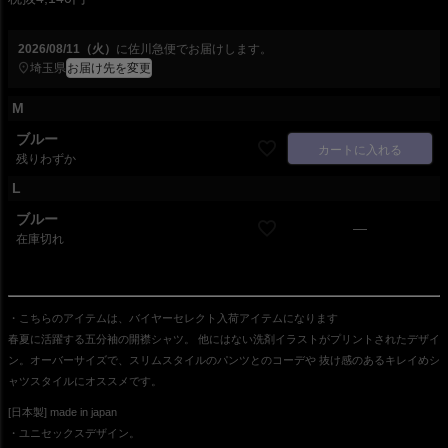
2026/08/11（火）
に
佐川急便
でお届けします。
埼玉県
お届け先を変更
M
ブルー
カートに入れる
残りわずか
L
ブルー
—
在庫切れ
・こちらのアイテムは、バイヤーセレクト入荷アイテムになります
春夏に活躍する五分袖の開襟シャツ。 他にはない洗剤イラストがプリントされたデザイ
ン。オーバーサイズで、スリムスタイルのパンツとのコーデや 抜け感のあるキレイめシ
ャツスタイルにオススメです。
[日本製] made in japan
・ユニセックスデザイン。