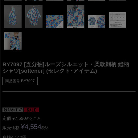
BY7097 [五分袖]ルーズシルエット・柔軟剤柄 総柄
シャツ[softener] (セレクト･アイテム)
商品番号
BY7097
定価
¥
7,590
のところ
¥
4,554
販売価格
税込
税抜4,140円