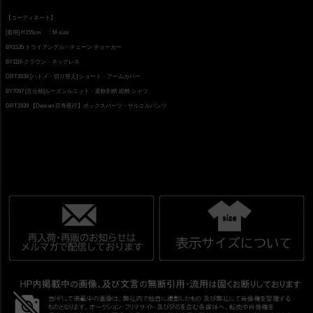
【コーディネート】
[着用] H155cm ：M size
BY2135 トライアングル・チェーン チョーカー
BY1116 クラウン・ネックレス
DRT2834 [ハトメ・切り替え] ショート・アームカバー
BY7097 [五分袖]ルーズシルエット・柔軟剤柄 総柄 シャツ
DRT2839 【Deorart 百奇夜行】ボックスパーツ・サルエルパンツ