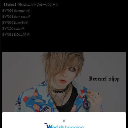
【Series】同シルエットのルーズシャツ
BY7096 detergent柄
BY7098 dark rose柄
BY7099 butterfly柄
BY7100 swan柄
BY7081 DOLLAR柄