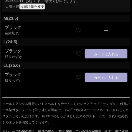
2026/08/11（火）
に
佐川急便
でお届けします。
埼玉県
お届け先を変更
M(23.5)
ブラック
—
在庫切れ
L(24.5)
ブラック
カートに入れる
残りわずか
LL(25.0)
ブラック
カートに入れる
残りわずか
ソールやアンクル部分にハトメベルトをデザインしたレースアップ・サンダル。 付属の
十字架付きチェーンは取り外しが可能で、その日の気分やコーディネートに合わせてカ
スタムしていただけます。 約13cmのしっかりとした太めのストームで、きれいな縦長
シルエットを演出してくれます。
※シューズ外装の箱は、輸送の都合上
若干 破損している場合が御座います
。 御了承頂