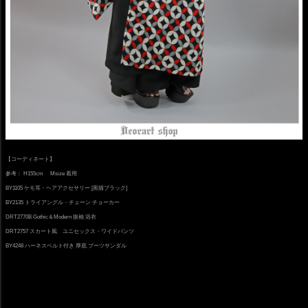
【コーディネート】
参考： H155cm Msize 着用
BY1105 ケモ耳・ヘアアクセサリー [黒猫ブラック]
BY2135 トライアングル・チェーン チョーカー
DRT2770B Gothic＆Modern 振袖 浴衣
DRT2757 スカート風 ユニセックス・ワイドパンツ
BY4248 ハーネスベルト付き 厚底 ブーツサンダル