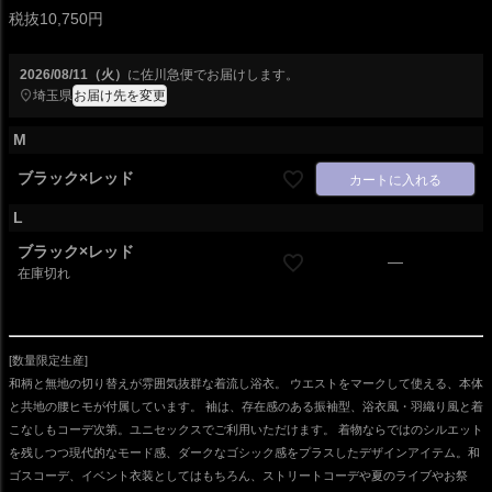
税抜10,750円
2026/08/11（火）
に
佐川急便
でお届けします。
埼玉県
お届け先を変更
M
ブラック×レッド
カートに入れる
L
ブラック×レッド
—
在庫切れ
[数量限定生産]
和柄と無地の切り替えが雰囲気抜群な着流し浴衣。 ウエストをマークして使える、本体
と共地の腰ヒモが付属しています。 袖は、存在感のある振袖型、浴衣風・羽織り風と着
こなしもコーデ次第。ユニセックスでご利用いただけます。 着物ならではのシルエット
を残しつつ現代的なモード感、ダークなゴシック感をプラスしたデザインアイテム。和
ゴスコーデ、イベント衣装としてはもちろん、ストリートコーデや夏のライブやお祭