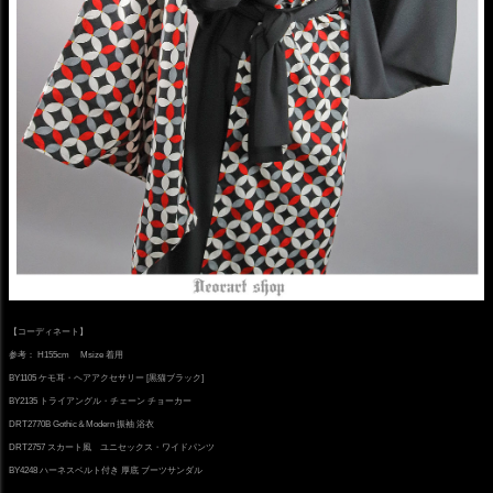
【コーディネート】
参考： H155cm Msize 着用
BY1105 ケモ耳・ヘアアクセサリー [黒猫ブラック]
BY2135 トライアングル・チェーン チョーカー
DRT2770B Gothic＆Modern 振袖 浴衣
DRT2757 スカート風 ユニセックス・ワイドパンツ
BY4248 ハーネスベルト付き 厚底 ブーツサンダル