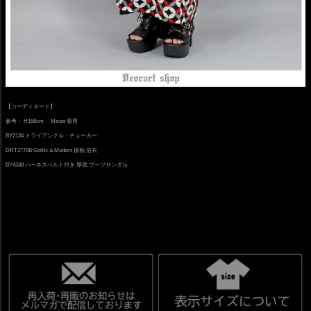
【コーディネート】
参考： H158cm Msize 着用
BY2134 トライアングル・チョーカー
DRT2770B Gothic＆Modern 振袖 浴衣
BY4248 ハーネスベルト付き 厚底 ブーツサンダル