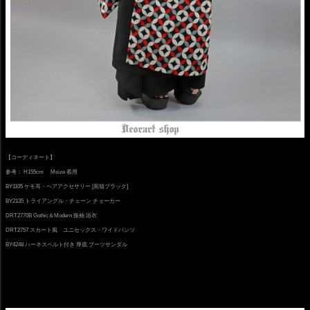
【コーディネート】
参考： H155cm Msize 着用
BY1105 ケモ耳・ヘアアクセサリー [黒猫ブラック]
BY2135 トライアングル・チェーン チョーカー
DRT2770B Gothic＆Modern 振袖 浴衣
DRT2757 スカート風 ユニセックス・ワイドパンツ
BY4248 ハーネスベルト付き 厚底 ブーツサンダル