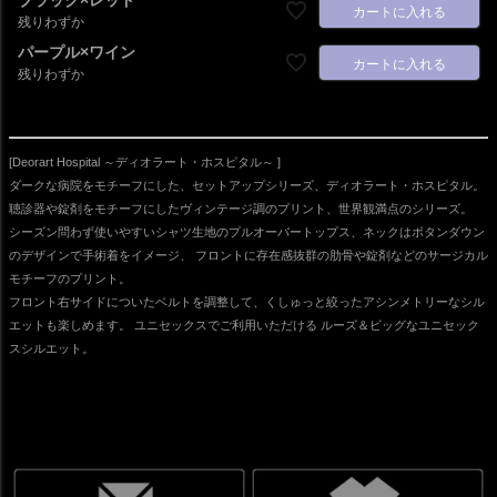
カートに入れる
残りわずか
パープル×ワイン
カートに入れる
残りわずか
[Deorart Hospital ～ディオラート・ホスピタル～ ]
ダークな病院をモチーフにした、セットアップシリーズ、ディオラート・ホスピタル。
聴診器や錠剤をモチーフにしたヴィンテージ調のプリント、世界観満点のシリーズ。
シーズン問わず使いやすいシャツ生地のプルオーバートップス、ネックはボタンダウン
のデザインで手術着をイメージ、 フロントに存在感抜群の肋骨や錠剤などのサージカル
モチーフのプリント。
フロント右サイドについたベルトを調整して、くしゅっと絞ったアシンメトリーなシル
エットも楽しめます。 ユニセックスでご利用いただける ルーズ＆ビッグなユニセック
スシルエット。