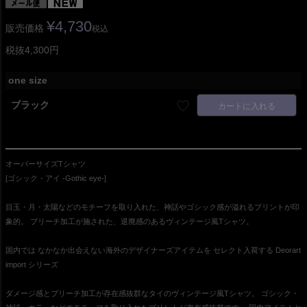
¥
4,730
販売価格
税込
税抜4,300円
one size
ブラック
カートに入れる
オーバーサイズTシャツ
[ゴシック・アイ -Gothic eye-]
目玉・月・太陽などのモチーフを取り入れた、神話やゴシック感が溢れるプリントが印
象的。 ブリーチ加工が施された、退廃感のあるヴィンテージ風Tシャツ。
国内では なかなか出会えない海外のデザイナーズアイテムを セレクト入荷する Deorart
import シリーズ
ダメージ感とブリーチ加工が存在感抜群なタイのヴィンテージ風Tシャツ。 ゴシック・