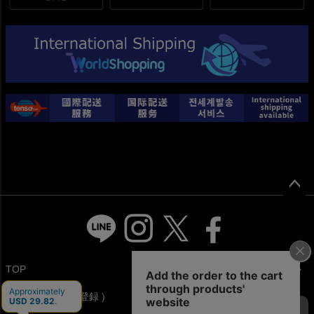
ペー
ジト
ップ
へ
TOP
Mail Magazine ( 登録 )