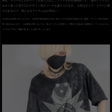
神話・ホラーなどのモチーフを取り入れたプリントが存在感抜群です。 国内アイテムと
はまた違った切り口のデザイン性がコーデを盛り上げます。 入荷はサイズ・カラーに限
りがあるので、気になるアイテムはお早めに！
※本品は海外輸入品となります。生産時の検品基準が日本と異なります為 国内の製品に比べ縫製・プリント等の仕様が
荒い場合があります。 上記事項に関しましては、輸入アイテムの特性として弊社では良品の 範囲内としているものにな
りますので予めご理解の程 宜しくお願い申し上げます。