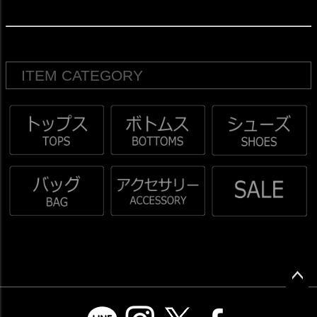
ITEM CATEGORY
ペー
ジト