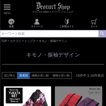
MENU
新着
マイページ
ご利用ガイド
カート
TOP
カテゴリ
トップス
キモノ・振袖デザイン
キモノ・振袖デザイン
16
件中
1
-
16
件表示
並び替え
新着順
価格が高い順
価格が安い順