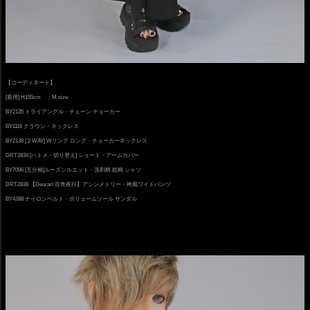
【コーディネート】
[着用] H155cm ：M size
BY2135 トライアングル・チェーン チョーカー
BY1116 クラウン・ネックレス
BY2138 [２WAY] Wリング ロング・チョーカーネックレス
DRT2834 [ハトメ・切り替え] ショート・アームカバー
BY7096 [五分袖]ルーズシルエット・洗剤柄 総柄 シャツ
DRT2838 【Deorart 百奇夜行】アシンメトリー・袴風ワイドパンツ
BY4288 ナイロンベルト・ボリュームソール サンダル