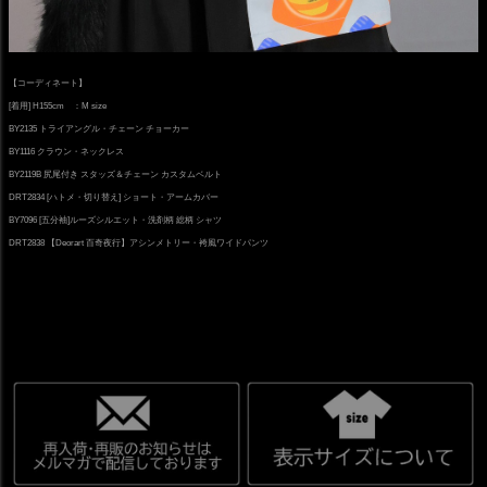
【コーディネート】
[着用] H155cm ：M size
BY2135 トライアングル・チェーン チョーカー
BY1116 クラウン・ネックレス
BY2119B 尻尾付き スタッズ＆チェーン カスタムベルト
DRT2834 [ハトメ・切り替え] ショート・アームカバー
BY7096 [五分袖]ルーズシルエット・洗剤柄 総柄 シャツ
DRT2838 【Deorart 百奇夜行】アシンメトリー・袴風ワイドパンツ