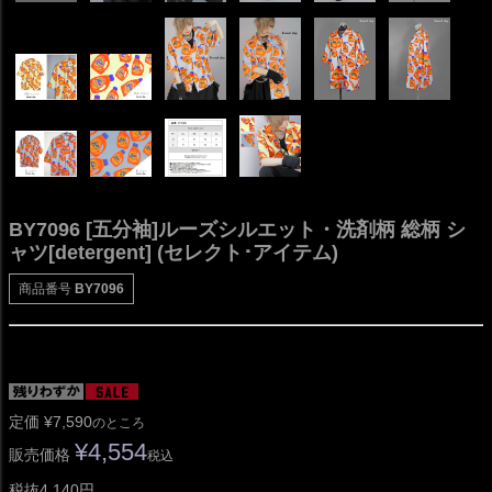
BY7096 [五分袖]ルーズシルエット・洗剤柄 総柄 シ
ャツ[detergent] (セレクト･アイテム)
商品番号
BY7096
定価
¥
7,590
のところ
¥
4,554
販売価格
税込
税抜4,140円