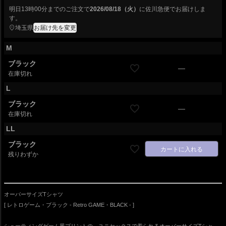
明日
13時00分
までのご注文で
2026/08/18（火）
に
佐川急便
でお届けしま
す。
埼玉県
お届け先を変更
M
ブラック
—
在庫切れ
L
ブラック
—
在庫切れ
LL
ブラック
カートに入れる
残りわずか
オーバーサイズTシャツ
[ レトロゲーム・ブラック - Retro GAME・BLACK - ]
シューティングゲーム風プリントの、ユニセックスで着られるオーバーサイズTシャ