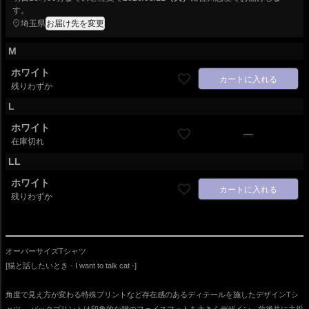
す。
埼玉県
お届け先を変更
M
ホワイト
カートに入れる
残りわずか
L
ホワイト
—
在庫切れ
LL
ホワイト
カートに入れる
残りわずか
オーバーサイズTシャツ
[猫と話したいとき - I want to talk cat -]
角度で見え方が変わる特殊プリントなど存在感のあるディテールを施したデザインTシ
ャツ。 バックプリントは印象的な猫のフェイスフォトを大きくデザイン。前後共に主役