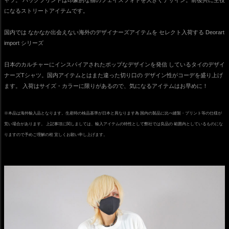
になるストリートアイテムです。
国内では なかなか出会えない海外のデザイナーズアイテムを セレクト入荷する Deorart
import シリーズ
日本のカルチャーにインスパイアされたポップなデザインを発信 しているタイのデザイ
ナーズTシャツ。国内アイテムとはまた違った切り口の デザイン性がコーデを盛り上げ
ます。 入荷はサイズ・カラーに限りがあるので、気になるアイテムはお早めに！
※本品は海外輸入品となります。生産時の検品基準が日本と異なります為 国内の製品に比べ縫製・プリント等の仕様が
荒い場合があります。 上記事項に関しましては、輸入アイテムの特性として弊社では良品の 範囲内としているものにな
りますので予めご理解の程 宜しくお願い申し上げます。