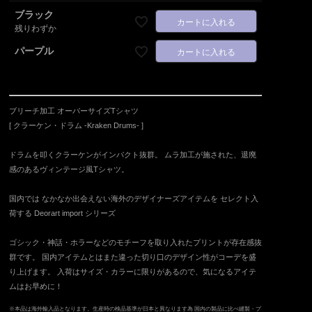
ブラック
カートに入れる
残りわずか
パープル
カートに入れる
ブリーチ加工 オーバーサイズTシャツ
[ クラーケン・ドラム -Kraken Drums- ]
ドラムを叩くクラーケンがインパクト抜群。 ムラ加工が施された、退廃
感のあるヴィンテージ風Tシャツ。
国内では なかなか出会えない海外のデザイナーズアイテムを セレクト入
荷する Deorart import シリーズ
ゴシック・神話・ホラーなどのモチーフを取り入れたプリントが存在感抜
群です。 国内アイテムとはまた違った切り口のデザイン性がコーデを盛
り上げます。 入荷はサイズ・カラーに限りがあるので、気になるアイテ
ムはお早めに！
※本品は海外輸入品となります。生産時の検品基準が日本と異なります為 国内の製品に比べ縫製・プ