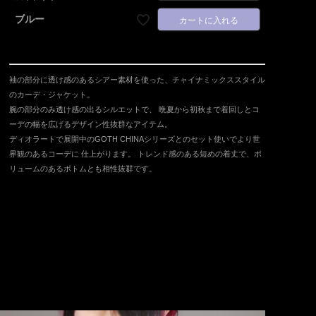
ブルー
カートに入れる
袖の部分に透け感のあるシアー素材を使った、チャイナミックススタイル
のカーデ・ジャケット。
腕の部分のみ透け感の出るシルエットで、 晩夏から初秋まで着回しとコ
ーデの幅を広げるデザイン性抜群なアイテム。
ディオラートで展開中のGOTH CHINAシリーズとのセット使いでより世
界観のあるコーデに 仕上がります。 トレンド感のある短めの着丈で、ボ
リュームのあるボトムとも相性抜群です。