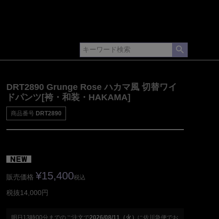
DRT2890 Grunge Rose ハカマ風 切替ワイ
ドパンツ[袴・和装・HAKAMA]
商品番号
DRT2890
¥
15,400
販売価格
税込
税抜14,000円
明日
13時00分
までのご注文で
2026/08/11（火）
に
佐川急便
でお