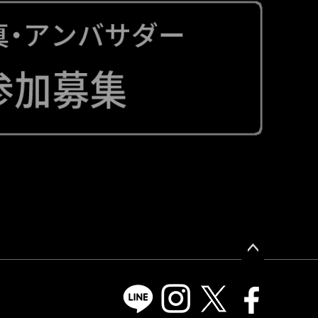
ペー
ジト
ップ
へ