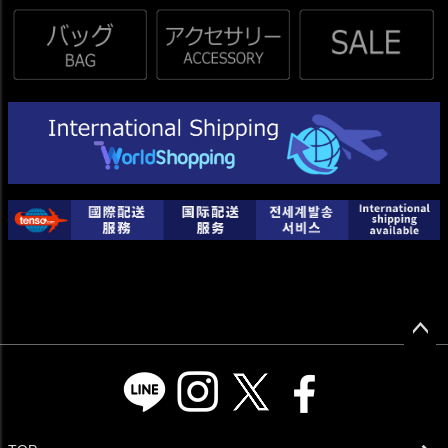
ペー
ジト
ップ
へ