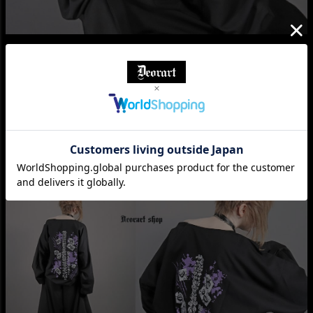
【コーディネート】
着用：H：155cm Msize
DRT2853 [ディオラート・ホスピタル] ナースキャップ・ヘッドドレス
GD007 アクリル BIGチャーム ネックレス＆ペンダント [スプラッシュ]
DRT2855 [ディオラート・ホスピタル] 手術着風 シャツロンT [脊椎]
BY4000 レースアップ ミドル・厚底ロングブーツ