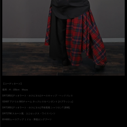
【コーディネート】
着用：H：155cm Msize
DRT2853 [ディオラート・ホスピタル] ナースキャップ・ヘッドドレス
GD007 アクリル BIGチャーム ネックレス＆ペンダント [スプラッシュ]
DRT2855 [ディオラート・ホスピタル] 手術着風 シャツロンT [脊椎]
DRT2790 スカート風 ユニセックス・ワイドパンツ
BY4000 レースアップ ミドル・厚底ロングブーツ