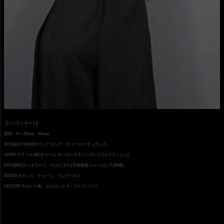
【コーディネート】
着用：H：155cm Msize
BY2138 [２WAY] Wリング ロング・チョーカーネックレス
GD007 アクリル BIGチャーム ネックレス＆ペンダント [スプラッシュ]
DRT2855 [ディオラート・ホスピタル] 手術着風 シャツロンT [脊椎]
BY2119 スタッズ・チェーン リングベルト
DRT2757 スカート風 ユニセックス・ワイドパンツ