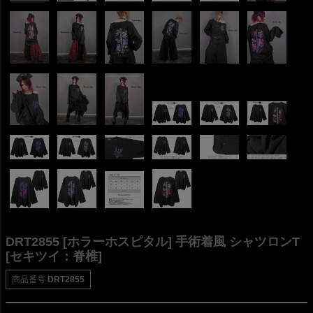
DRT2855 [ホラーホスピタル] 手術着風 シャツロンT
[セキツイ：脊椎]
商品番号
DRT2855