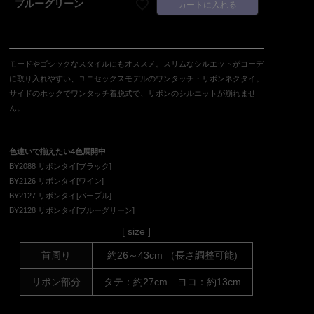
ブルーグリーン
カートに入れる
モードやゴシックなスタイルにもオススメ。スリムなシルエットがコーデ
に取り入れやすい、ユニセックスモデルのワンタッチ・リボンネクタイ。
サイドのホックでワンタッチ着脱式で、リボンのシルエットが崩れませ
ん。
色違いで揃えたい4色展開中
BY2088 リボンタイ[ブラック]
BY2126 リボンタイ[ワイン]
BY2127 リボンタイ[パープル]
BY2128 リボンタイ[ブルーグリーン]
[ size ]
首周り
約26～43cm （長さ調整可能)
リボン部分
タテ：約27cm ヨコ：約13cm